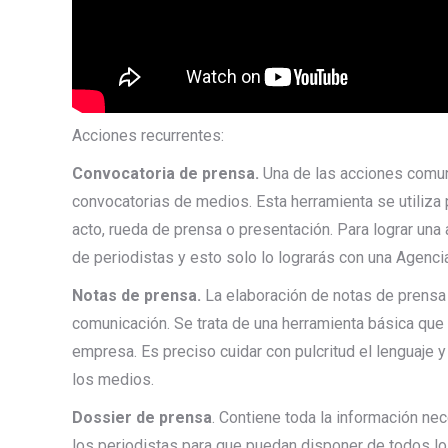
Acciones recurrentes:
Convocatoria de prensa.
Una de las acciones comun
convocatorias de medios. Esta herramienta se utiliza
acto, rueda de prensa o presentación. Para lograr un
de periodistas y esto solo lo lograrás con una Agenc
Notas de prensa.
La elaboración de notas de prensa
comunicación. Se trata de una herramienta básica que 
empresa. Es preciso cuidar con pulcritud el lenguaje y
los medios.
Dossier de prensa
. Contiene toda la información ne
los periodistas para que puedan disponer de todos lo