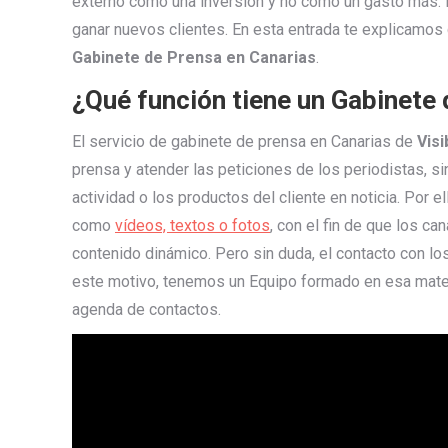
externo como una inversión y no como un gasto más. E
ganar nuevos clientes. En esta entrada te explicamos
Gabinete de Prensa en Canarias
.
¿Qué función tiene un Gabinete
El servicio de gabinete de prensa en Canarias de
Vis
prensa y atender las peticiones de los periodistas, 
actividad o los productos del cliente en noticia. Por
como
vídeos, textos o fotos
, con el fin de que los c
contenido dinámico. Pero sin duda, el contacto con lo
este motivo, tenemos un Equipo formado en esa mater
agenda de contactos.