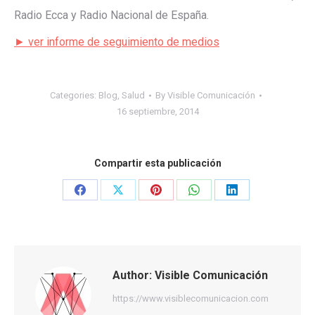
Radio Ecca y Radio Nacional de España.
► ver informe de seguimiento de medios
Categories:
Blog
,
Salud
By
Visible Comunicación
16 septiembre, 2014
Compartir esta publicación
Share
Share
Share
Share
Share
on
on
on
on
on
Facebook
X
Pinterest
WhatsApp
LinkedIn
Author:
Visible Comunicación
https://www.visiblecomunicacion.com