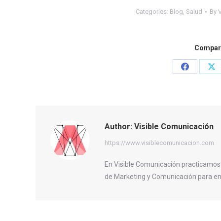
Categories:
Blog
,
Salud
By
Compart
Share
Sh
on
on
Facebook
X
Author:
Visible Comunicación
https://www.visiblecomunicacion.com
En Visible Comunicación practicamos
de Marketing y Comunicación para em