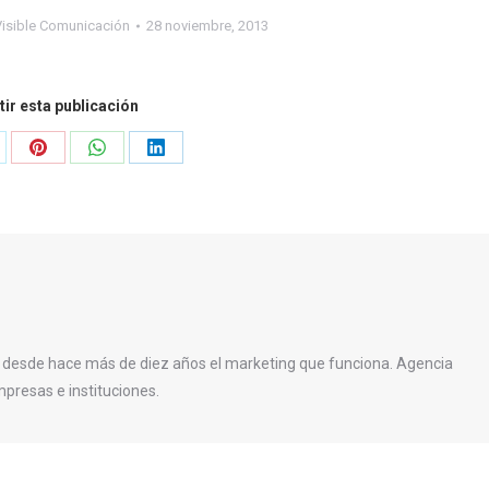
Visible Comunicación
28 noviembre, 2013
ir esta publicación
are
Share
Share
Share
on
on
on
Pinterest
WhatsApp
LinkedIn
 desde hace más de diez años el marketing que funciona. Agencia
presas e instituciones.