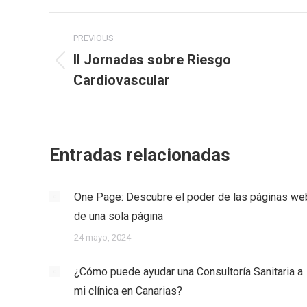
Post
PREVIOUS
navigation
II Jornadas sobre Riesgo
Previous
Cardiovascular
post:
Entradas relacionadas
One Page: Descubre el poder de las páginas we
de una sola página
24 mayo, 2024
¿Cómo puede ayudar una Consultoría Sanitaria a
mi clínica en Canarias?