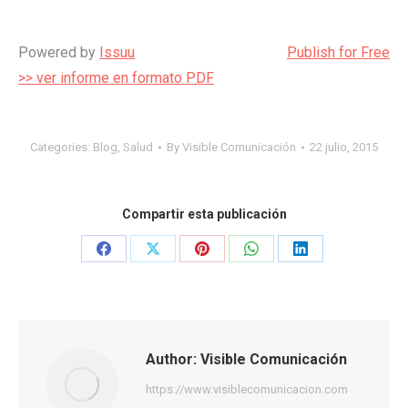
Powered by
Issuu
Publish for Free
>> ver informe en formato PDF
Categories:
Blog
,
Salud
By
Visible Comunicación
22 julio, 2015
Compartir esta publicación
Share
Share
Share
Share
Share
on
on
on
on
on
Facebook
X
Pinterest
WhatsApp
LinkedIn
Author:
Visible Comunicación
https://www.visiblecomunicacion.com