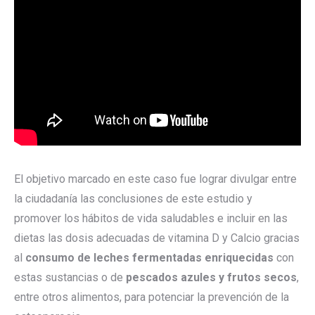
El objetivo marcado en este caso fue lograr divulgar entre
la ciudadanía las conclusiones de este estudio y
promover los hábitos de vida saludables e incluir en las
dietas las dosis adecuadas de vitamina D y Calcio gracias
al
consumo de leches fermentadas enriquecidas
con
estas sustancias o de
pescados azules y frutos secos
,
entre otros alimentos, para potenciar la prevención de la