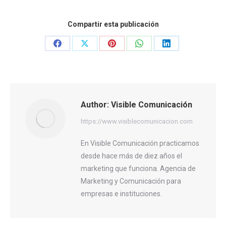
Compartir esta publicación
Share
Share
Share
Share
Share
on
on
on
on
on
Facebook
X
Pinterest
WhatsApp
LinkedIn
Author:
Visible Comunicación
https://www.visiblecomunicacion.com
En Visible Comunicación practicamos
desde hace más de diez años el
marketing que funciona. Agencia de
Marketing y Comunicación para
empresas e instituciones.