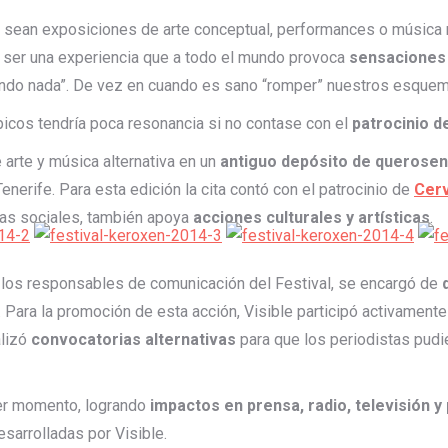
a sean exposiciones de arte conceptual, performances o música 
 ser una experiencia que a todo el mundo provoca
sensaciones 
endo nada”. De vez en cuando es sano “romper” nuestros esquem
picos tendría poca resonancia si no contase con el
patrocinio d
e arte y música alternativa en un
antiguo depósito de querose
enerife. Para esta edición la cita contó con el patrocinio de
Cer
ras sociales, también apoya
acciones culturales y artísticas
.
 los responsables de comunicación del Festival, se encargó de
 Para la promoción de esta acción, Visible participó activamente
alizó
convocatorias alternativas
para que los periodistas pudie
er momento, logrando
impactos en prensa, radio, televisión y
esarrolladas por Visible.