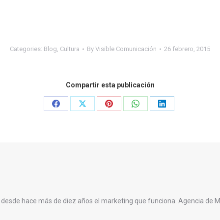
Categories:
Blog
,
Cultura
By
Visible Comunicación
26 febrero, 2015
Compartir esta publicación
Share
Share
Share
Share
Share
on
on
on
on
on
Facebook
X
Pinterest
WhatsApp
LinkedIn
 desde hace más de diez años el marketing que funciona. Agencia de 