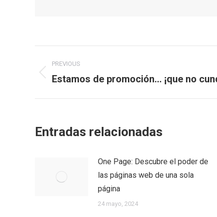
Post
PREVIOUS
navigation
Estamos de promoción… ¡que no cund
Previous
post:
Entradas relacionadas
One Page: Descubre el poder de
las páginas web de una sola
página
24 mayo, 2024