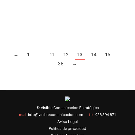
otra para el vidrio. Pero una vez más, como
normalmente sucede, los mayores olvidamos
hacer lo que enseñamos a los…
←
1
…
11
12
13
14
15
…
38
→
© Visible Comunicación Estratégica
mail:
info@visiblecomunicacion.com
tel:
928 394 871
Aviso Legal
Política de privacidad