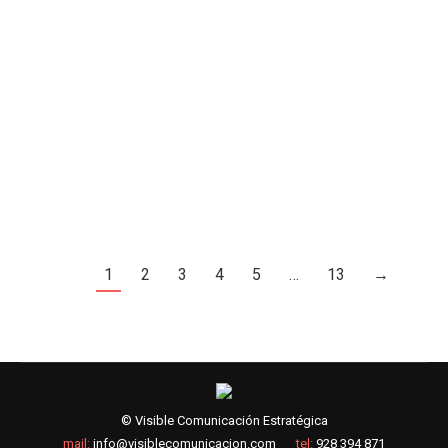
• La IV edición de los premios ha hecho esta noche
entrega de sus galardones en el Teatro Pérez
Galdós, que se ha transformado en restaurante
para la ocasión • La gala fue presidida por el
Presidente del Gobierno de Canarias, Fernando
Clavijo y asistieron importantes personalidades
del mundo de la gastronomía, la política, la…
1
2
3
4
5
…
13
→
© Visible Comunicación Estratégica
mail:
info@visiblecomunicacion.com
tel:
928 394 871