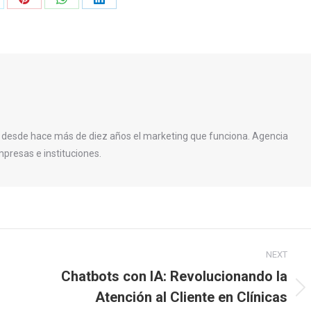
are
Share
Share
Share
on
on
on
Pinterest
WhatsApp
LinkedIn
 desde hace más de diez años el marketing que funciona. Agencia
presas e instituciones.
NEXT
Chatbots con IA: Revolucionando la
Atención al Cliente en Clínicas
Next