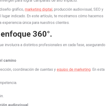
 convergen para lograr campañas de alto impacto.
diseño gráfico,
marketing digital
, producción audiovisual, SEO y
al lugar indicado. En este artículo, te mostramos cómo hacemos
a experiencia única para nuestros clientes.
 enfoque 360°.
que involucra a distintos profesionales en cada fase, asegurando
 el camino
rección, coordinación de cuentas y
equipo de marketing
. En esta
mpetencia.
ón.
ción audiovisual