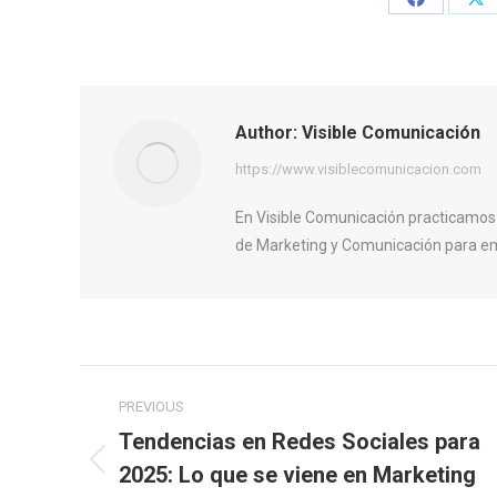
Share
Sh
on
on
Facebook
X
Author:
Visible Comunicación
https://www.visiblecomunicacion.com
En Visible Comunicación practicamos
de Marketing y Comunicación para em
Post
PREVIOUS
navigation
Tendencias en Redes Sociales para
2025: Lo que se viene en Marketing
Previous