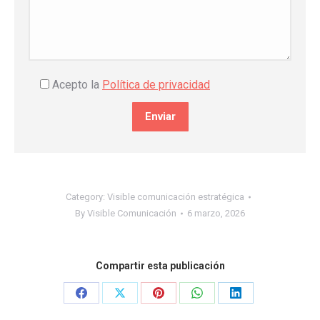
Acepto la
Política de privacidad
Category:
Visible comunicación estratégica
By
Visible Comunicación
6 marzo, 2026
Compartir esta publicación
Share
Share
Share
Share
Share