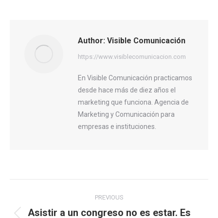
on
on
on
on
on
Facebook
X
Pinterest
WhatsApp
LinkedIn
Author:
Visible Comunicación
https://www.visiblecomunicacion.com
En Visible Comunicación practicamos
desde hace más de diez años el
marketing que funciona. Agencia de
Marketing y Comunicación para
empresas e instituciones.
Post
PREVIOUS
navigation
Asistir a un congreso no es estar. Es