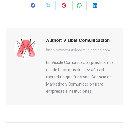
Share
Share
Share
Share
Share
on
on
on
on
on
Facebook
X
Pinterest
WhatsApp
LinkedIn
Author:
Visible Comunicación
https://www.visiblecomunicacion.com
En Visible Comunicación practicamos
desde hace más de diez años el
marketing que funciona. Agencia de
Marketing y Comunicación para
empresas e instituciones.
Post