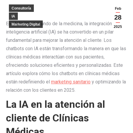
Consultoría
Feb
28
IA
En el dinámico mundo de la medicina, la integración de la
Marketing Digital
2025
inteligencia artificial (IA) se ha convertido en un pilar
fundamental para mejorar la atención al cliente. Los
chatbots con IA están transformando la manera en que las
clínicas médicas interactúan con sus pacientes,
ofreciendo soluciones eficientes y personalizadas. Este
artículo explora cómo los chatbots en clínicas médicas
están redefiniendo el
marketing sanitario
y optimizando la
relación con los clientes en 2025.
La IA en la atención al
cliente de Clínicas
Médicas