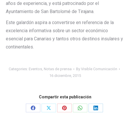
años de experiencia, y está patrocinado por el
Ayuntamiento de San Bartolomé de Tirajana.
Este galardón aspira a convertirse en referencia de la
excelencia informativa sobre un sector económico
esencial para Canarias y tantos otros destinos insulares y
continentales.
Categories:
Eventos
,
Notas de prensa
By
Visible Comunicación
16 diciembre, 2015
Compartir esta publicación
Share
Share
Share
Share
Share
on
on
on
on
on
Facebook
X
Pinterest
WhatsApp
LinkedIn