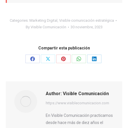
Categories:
Marketing Digital
,
Visible comunicación estratégica
By
Visible Comunicación
30 noviembre, 2023
Compartir esta publicación
Share
Share
Share
Share
Share
on
on
on
on
on
Facebook
X
Pinterest
WhatsApp
LinkedIn
Author:
Visible Comunicación
https://www.visiblecomunicacion.com
En Visible Comunicación practicamos
desde hace más de diez años el