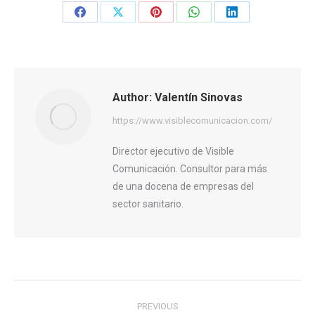
Share
Share
Share
Share
Share
on
on
on
on
on
Facebook
X
Pinterest
WhatsApp
LinkedIn
Author:
Valentín Sinovas
https://www.visiblecomunicacion.com/
Director ejecutivo de Visible
Comunicación. Consultor para más
de una docena de empresas del
sector sanitario.
Post
PREVIOUS