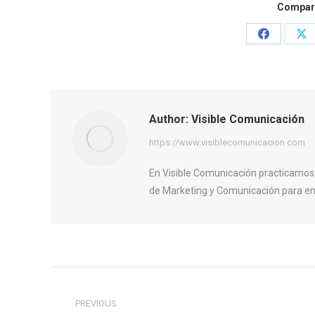
Compart
Share
Sh
on
on
Facebook
X
Author:
Visible Comunicación
https://www.visiblecomunicacion.com
En Visible Comunicación practicamos
de Marketing y Comunicación para em
Post
PREVIOUS
navigation