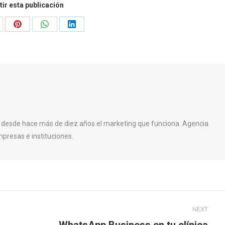
ir esta publicación
are
Share
Share
Share
on
on
on
Pinterest
WhatsApp
LinkedIn
 desde hace más de diez años el marketing que funciona. Agencia
presas e instituciones.
NEXT
WhatsApp Business en tu clínica