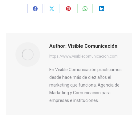
Share
Share
Share
Share
Share
on
on
on
on
on
Facebook
X
Pinterest
WhatsApp
LinkedIn
Author:
Visible Comunicación
https://www.visiblecomunicacion.com
En Visible Comunicación practicamos
desde hace más de diez años el
marketing que funciona. Agencia de
Marketing y Comunicación para
empresas e instituciones.