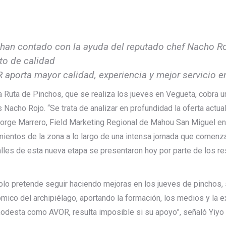
han contado con la ayuda del reputado chef Nacho Rojo
to de calidad
aporta mayor calidad, experiencia y mejor servicio e
a Ruta de Pinchos, que se realiza los jueves en Vegueta, cobra
s Nacho Rojo. “Se trata de analizar en profundidad la oferta act
ca Jorge Marrero, Field Marketing Regional de Mahou San Miguel e
ientos de la zona a lo largo de una intensa jornada que comenza
talles de esta nueva etapa se presentaron hoy por parte de los 
olo pretende seguir haciendo mejoras en los jueves de pinchos,
onómico del archipiélago, aportando la formación, los medios y 
desta como AVOR, resulta imposible si su apoyo”, señaló Yiyo E