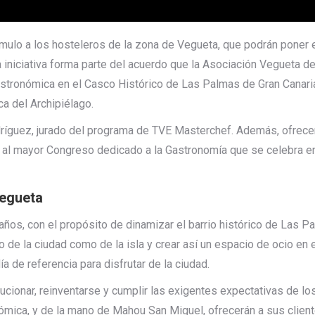
mulo a los hosteleros de la zona de Vegueta, que podrán poner en 
a iniciativa forma parte del acuerdo que la Asociación Vegueta 
gastronómica en el Casco Histórico de Las Palmas de Gran Canaria
a del Archipiélago.
dríguez, jurado del programa de TVE Masterchef. Además, ofrece
 al mayor Congreso dedicado a la Gastronomía que se celebra e
Vegueta
ños, con el propósito de dinamizar el barrio histórico de Las Pa
o de la ciudad como de la isla y crear así un espacio de ocio en 
 de referencia para disfrutar de la ciudad.
ucionar, reinventarse y cumplir las exigentes expectativas de lo
ómica, y de la mano de Mahou San Miguel, ofrecerán a sus client