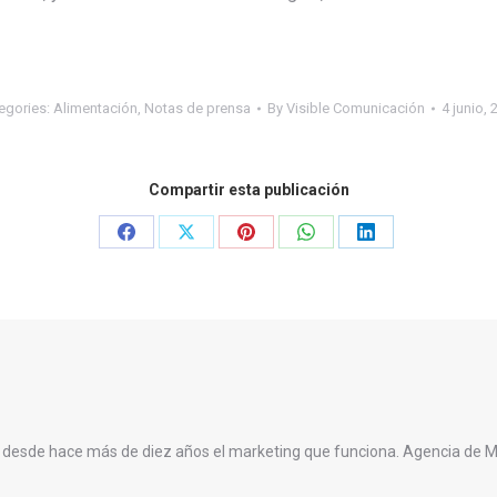
egories:
Alimentación
,
Notas de prensa
By
Visible Comunicación
4 junio, 
Compartir esta publicación
Share
Share
Share
Share
Share
on
on
on
on
on
Facebook
X
Pinterest
WhatsApp
LinkedIn
 desde hace más de diez años el marketing que funciona. Agencia de 