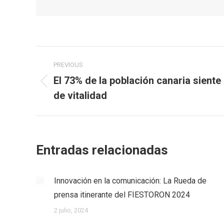
Post
PREVIOUS
navigation
El 73% de la población canaria siente
Previous
de vitalidad
post:
Entradas relacionadas
Innovación en la comunicación: La Rueda de
prensa itinerante del FIESTORON 2024
2 julio, 2024