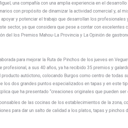
Miguel, una compañía con una amplia experiencia en el desarroll
arios con propósito de dinamizar la actividad comercial y, al mi
 apoyar y potenciar el trabajo que desarrollan los profesionales
ste sector, ya que considera que pese a contar con excelentes 
ión del los Premios Mahou-La Provincia y La Opinión de gastron
aborada para mejorar la Ruta de Pinchos de los jueves en Vegueta
Este profesional, a sus 40 años, ya ha recibido 35 premios y gal
l producto autóctono, colocando Burgos como centro de todas sus
 de los dos grandes puntos especializados en tapas y en este tipo
xplica que ha presentado “creaciones originales que pueden ser 
onsables de las cocinas de los establecimientos de la zona, con
ones para dar un salto de calidad a los platos, tapas y pinchos 