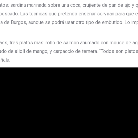
os: sardina marinada sobre una coca, crujiente de pan de ajo y q
e pescado. Las técnicas que pretendo enseñar servirán para que 
la de Burgos, aunque se podrá usar otro tipo de embutido. Lo im
ass, tres platos más: rollo de salmón ahumado con mouse de agu
do de alioli de mango; y carpaccio de ternera. “Todos son plato
ñala.